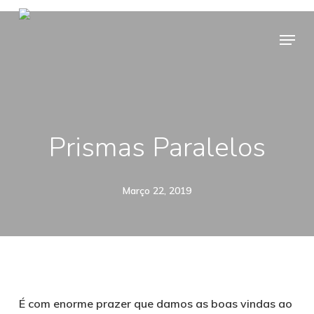
Skip
Menu
to
main
content
Prismas Paralelos
Março 22, 2019
É com enorme prazer que damos as boas vindas ao