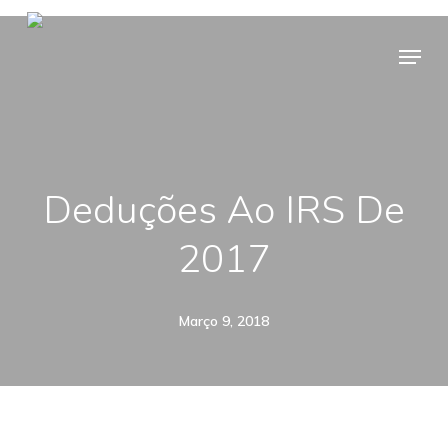
Skip
Menu
to
main
content
Deduções Ao IRS De
2017
Março 9, 2018